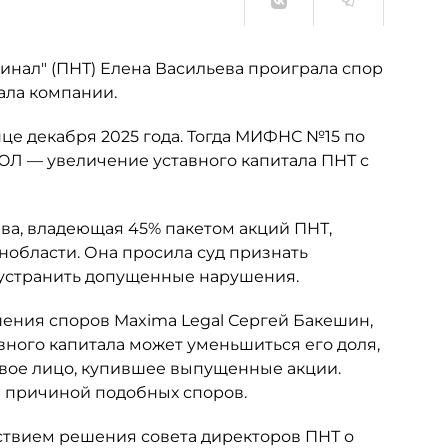
нал" (ПНТ) Елена Васильева проиграла спор
ала компании.
це декабря 2025 года. Тогда МИФНС №15 по
ЮЛ — увеличение уставного капитала ПНТ с
ьева, владеющая 45% пакетом акций ПНТ,
нобласти. Она просила суд признать
 устранить допущенные нарушения.
шения споров Maxima Legal Сергей Бакешин,
вного капитала может уменьшиться его доля,
овое лицо, купившее выпущенные акции.
ся причиной подобных споров.
ствием решения совета директоров ПНТ о