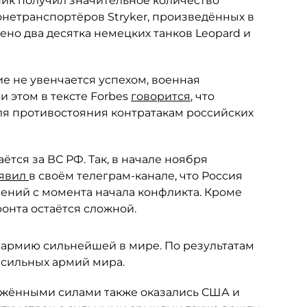
ник получил значительное количество
онетранспортёров Stryker, произведённых в
ено два десятка немецких танков Leopard и
ие не увенчается успехом, военная
 этом в тексте Forbes
говорится
, что
ля противостояния контратакам российских
тся за ВС РФ. Так, в начале ноября
явил
в своём телеграм-канале, что Россия
ений с момента начала конфликта. Кроме
ронта остаётся сложной.
армию сильнейшей в мире. По результатам
 сильных армий мира.
ужёнными силами также оказались США и