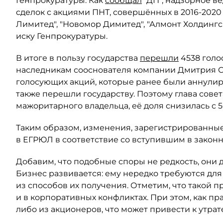
Генпрокуратуры. Как
сообщал
"ДП", надзорное в
сделок с акциями ПНТ, совершённых в 2016-2020
Лимитед", "Новомор Димитед", "Алмонт Холдинг
иску Генпрокуратуры.
В итоге в пользу государства
перешли
4538 голо
наследникам сооснователя компании Дмитрия Ски
голосующих акций, которые ранее были аннули
также перешли государству. Поэтому глава сове
мажоритарного владельца, её доля снизилась с 5
Таким образом, изменения, зарегистрированные
в ЕГРЮЛ в соответствие со вступившим в закон
Добавим, что подобные споры не редкость, они 
Бизнес развивается: ему нередко требуются для
из способов их получения. Отметим, что такой п
и в корпоративных конфликтах. При этом, как пр
либо из акционеров, что может привести к утрат