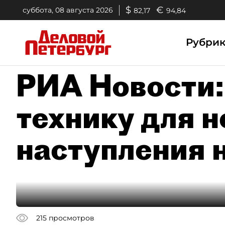
$
€
суббота, 08 августа 2026
82,17
94,84
Рубри
РИА Новости:
технику для н
наступления 
215
просмотров