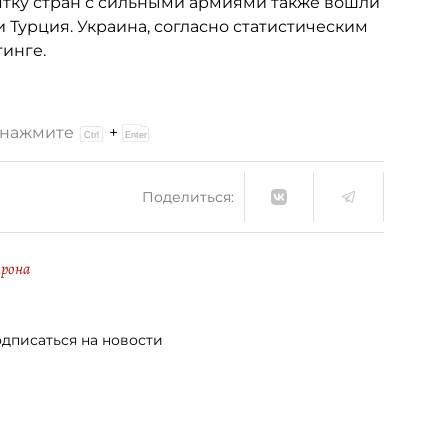
сятку стран с сильными армиями также вошли
 Турция. Украина, согласно статистическим
тинге.
и нажмите
+
Поделиться:
рона
дписаться на новости