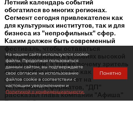
Летний календарь событий
обогатился во многих регионах.
Сегмент сегодня привлекателен как
для культурных институтов, так и для
бизнеса из "непрофильных" сфер.
Каким должен быть современный
фестиваль, чтобы оставаться
На нашем сайте используются cookie-
востребованным в условиях высокой
файлы. Продолжая пользоваться
конкуренции, а также почему зритель
данным сайтом, вы подтверждаете
стал требовательнее и как
Понятно
свое согласие на использование
персонализация влияет на
файлов cookie в соответствии с
устойчивость форматов, "ДП"
настоящим уведомлением и
Политикой о конфиденциальности.
рассказал глава компании "Афиша"
Евгений Сидоров.
В какой момент лето перестало быть мёртвым
сезоном в сфере культурных событий?