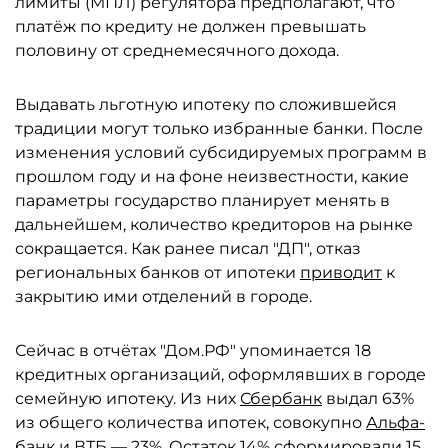
лимиты (МПЛ) регулятора предполагают, что
платёж по кредиту не должен превышать
половину от среднемесячного дохода.
Выдавать льготную ипотеку по сложившейся
традиции могут только избранные банки. После
изменения условий субсидируемых программ в
прошлом году и на фоне неизвестности, какие
параметры государство планирует менять в
дальнейшем, количество кредиторов на рынке
сокращается. Как ранее писал "ДП", отказ
региональных банков от ипотеки
приводит
к
закрытию ими отделений в городе.
Сейчас в отчётах "Дом.РФ" упоминается 18
кредитных организаций, оформлявших в городе
семейную ипотеку. Из них
Сбербанк
выдал 63%
из общего количества ипотек, совокупно
Альфа-
банк
и
ВТБ
— 23%. Остаток 14% сформировали 15