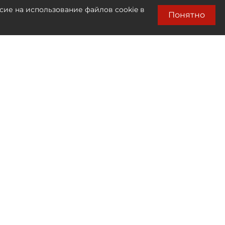
сие на использование файлов cookie в
Понятно
Лента новостей
Только бизнес новости
15:17
Путин и президент ОАЭ по телефону
обсудили обмены пленными и
Персидский залив
14:56
Внуково приобрело 25% акций
владельца аэропорта Домодедово
14:37
В Петербурге застройщика Сладкова
сняли с выборов через суд