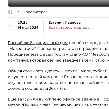
3515
просмотров
20:25
Евгения Иванова
14 мая 2024
Все материалы автора
Российский аукционный дом
провёл очередные 
"
Метрострой
". Проданы три лота из трёх,
выстав
Победителем по всем торгам стало АО "
Метрост
компания, которая сейчас заведует всеми строй
Общая стоимость сделок — почти 1 млрд рублей.
имущественный комплекс Левашовского стадиона
ему достался производственно-складской компл
объекта составляла 263 млн.
Ещё за 132 млн выкуплено офисное здание в Под
метро "Пушкинская". Его начальная цена составл