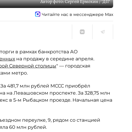
Автор фото:
Сергей Ермохин / "ДП"
Читайте нас в мессенджере Max
торги в рамках банкротства АО
ленных
на продажу в середине апреля.
рой Северной столицы
" — городская
ками метро.
 За 481,7 млн рублей МССС приобрёл
 на Левашовском проспекте. За 328,75 млн
екс в 5-м Рыбацком проезде. Начальная цена
ъездном переулке, 9, рядом со станцией
яла 60 млн рублей.