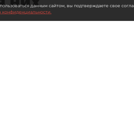
я них
пользоваться данным сайтом, вы подтверждаете свое согла
о конфиденциальности.
Автор фото:
Максим Змеев
Читайте нас в мессенджере Max
обогатился во многих
привлекателен как для
и для бизнеса из
им должен быть
обы оставаться
 высокой конкуренции, а