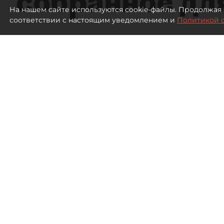
собранное дл
На нашем сайте используются cookie-файлы. Продолжая 
соответствии с настоящим уведомлением и
Политикой 
2214
просмотров
15:51
dp.ru
04 августа 2026
Все материалы автора
Летний календарь событий 
регионах. Сегмент сегодня 
культурных институтов, так 
"непрофильных" сфер. Как
современный фестиваль, чт
востребованным в условиях