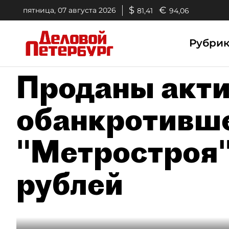
$
€
пятница, 07 августа 2026
81,41
94,06
Рубри
Проданы акт
обанкротивш
"Метростроя"
рублей