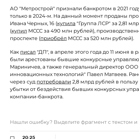
АО "Метрострой" признали банкротом в 2021 году
только в 2024-м. На данный момент проданы про
Ивана Черных, 16 (
купила
"Группа ЛСР" за 2,81 мл
(
купил
МССС за 490 млн рублей), производствен
проспекте (
приобрёл
МССС за 520 млн рублей).
Как
писал
"ДП", в апреле этого года до 11 июня 
были арестованы бывшие конкурсные управляющ
Мариничев, а также генеральный директор ООО
инновационных технологий" Павел Матвеев. Ран
через суд
потребовали
2,8 млрд рублей в пользу
убытки от бездействия бывших конкурсных упр
компании-банкрота.
Нашли ошибку? Выделите фрагмент с текстом 
20:25