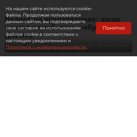
На нашем сайте используются cookie-
файлы. Продолжая пользоваться
Бизнес на впечатлениях: люди
данным сайтом, вы подтверждаете
платят за событие, собранное
Понятно
свое согласие на использование
для них
файлов cookie в соответствии с
настоящим уведомлением и
Автор фото:
Максим Змеев
Политикой о конфиденциальности.
04 августа 2026
15:51
4489
Читайте нас в мессенджере Max
dp.ru
Все материалы автора
Летний календарь событий
обогатился во многих регионах.
Сегмент сегодня привлекателен как
для культурных институтов, так и для
бизнеса из "непрофильных" сфер.