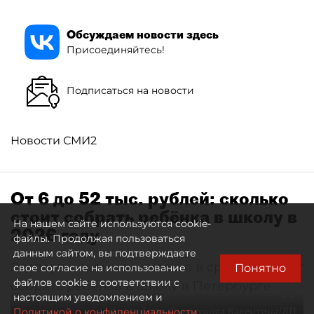
Обсуждаем новости здесь
Присоединяйтесь!
Подписаться на новости
Новости СМИ2
От 6 до 52 тыс. рублей: сколько
стоит собрать ребёнка в школу в
На нашем сайте используются cookie-
2026 году
файлы. Продолжая пользоваться
данным сайтом, вы подтверждаете
Эксперты оценили, сколько в среднем стоит
Понятно
свое согласие на использование
файлов cookie в соответствии с
собрать ребёнка в школу в Петербурге
настоящим уведомлением и
Автор фото:
Свистунова Валентина/ДП
Политикой о конфиденциальности.