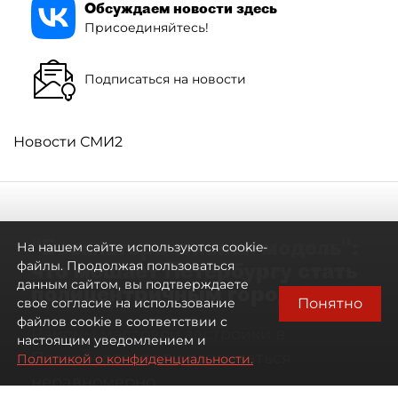
Обсуждаем новости здесь
Присоединяйтесь!
Подписаться на новости
Новости СМИ2
"Безальтернативная модель":
На нашем сайте используются cookie-
что мешает Петербургу стать
файлы. Продолжая пользоваться
данным сайтом, вы подтверждаете
полицентричным городом
Понятно
свое согласие на использование
файлов cookie в соответствии с
Районы массовой застройки в
настоящим уведомлением и
Петербурге стали развиваться
Политикой о конфиденциальности.
неравномерно