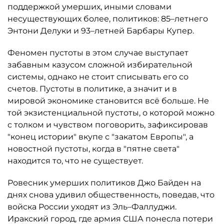
поддержкой умерших, иными словами
несуществующих более, политиков: 85–летнего
Энтони Делуки и 93–летней Барбары Купер.
Феномен пустоты в этом случае выступает
забавным казусом сложной избирательной
системы, однако не стоит списывать его со
счетов. Пустоты в политике, а значит и в
мировой экономике становится всё больше. Не
той экзистенциальной пустоты, о которой можно
с толком и чувством поговорить, зафиксировав
"конец истории" вкупе с "закатом Европы", а
новостной пустоты, когда в "пятне света"
находится то, что не существует.
Ровесник умерших политиков Джо Байден на
днях снова удивил общественность, поведав, что
войска России уходят из Эль–Фаллуджи.
Иракский город, где армия США понесла потери