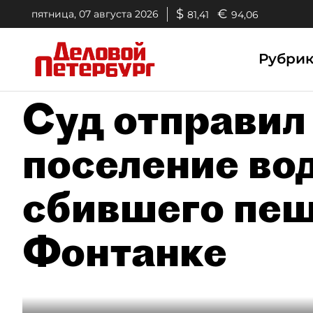
$
€
пятница, 07 августа 2026
81,41
94,06
Рубри
Суд отправил
поселение во
сбившего пеш
Фонтанке