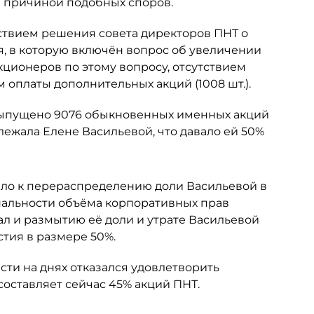
ся причиной подобных споров.
ствием решения совета директоров ПНТ о
я, в которую включён вопрос об увеличении
кционеров по этому вопросу, отсутствием
 оплаты дополнительных акций (1008 шт.).
 выпущено 9076 обыкновенных именных акций
ежала Елене Васильевой, что давало ей 50%
ело к перераспределению доли Васильевой в
альности объёма корпоративных прав
ал и размытию её доли и утрате Васильевой
тия в размере 50%.
ти на днях отказался удовлетворить
составляет сейчас 45% акций ПНТ.