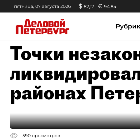
$
€
пятница, 07 августа 2026
82,17
94,84
Рубри
Точки незако
ликвидировал
районах Пете
590
просмотров