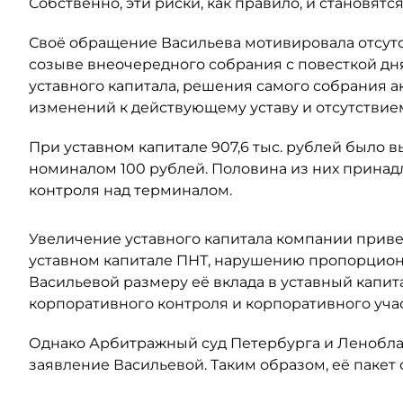
Собственно, эти риски, как правило, и становят
Своё обращение Васильева мотивировала отсут
созыве внеочередного собрания с повесткой дн
уставного капитала, решения самого собрания а
изменений к действующему уставу и отсутствием
При уставном капитале 907,6 тыс. рублей было
номиналом 100 рублей. Половина из них принадл
контроля над терминалом.
Увеличение уставного капитала компании прив
уставном капитале ПНТ, нарушению пропорцион
Васильевой размеру её вклада в уставный капит
корпоративного контроля и корпоративного учас
Однако Арбитражный суд Петербурга и Леноблас
заявление Васильевой. Таким образом, её пакет 