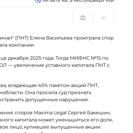
Читайте нас в мессенджере Max
нал" (ПНТ) Елена Васильева проиграла спор
ала компании.
це декабря 2025 года. Тогда МИФНС №15 по
ЮЛ — увеличение уставного капитала ПНТ с
ьева, владеющая 45% пакетом акций ПНТ,
нобласти. Она просила суд признать
 устранить допущенные нарушения.
шения споров Maxima Legal Сергей Бакешин,
вного капитала может уменьшиться его доля,
овое лицо, купившее выпущенные акции.