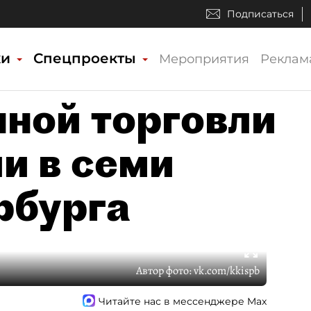
Подписаться
ки
Спецпроекты
Мероприятия
Реклам
нной торговли
и в семи
рбурга
Автор фото:
vk.com/kkispb
Читайте нас в мессенджере Max