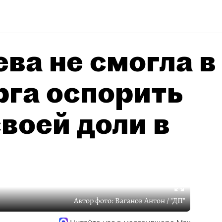
ва не смогла в
рга оспорить
воей доли в
Автор фото:
Ваганов Антон / "ДП"