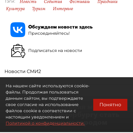
Новость
События
Фестиваль
Праздники
Тэги:
Культура
Туризм
Интервью
Обсуждаем новости здесь
Присоединяйтесь!
Подписаться на новости
Новости СМИ2
На нашем сайте используются cookie-
файлы. Продолжая пользоваться
данным сайтом, вы подтверждаете
Понятно
свое согласие на использование
"Безальтернативная модель":
файлов cookie в соответствии с
что мешает Петербургу стать
настоящим уведомлением и
полицентричным городом
Политикой о конфиденциальности.