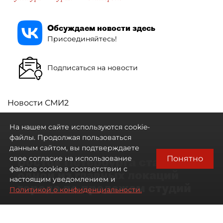
Обсуждаем новости здесь
Присоединяйтесь!
Подписаться на новости
Новости СМИ2
На нашем сайте используются cookie-
файлы. Продолжая пользоваться
данным сайтом, вы подтверждаете
Понятно
свое согласие на использование
Восток Петербурга стал
файлов cookie в соответствии с
одной из главных локаций
настоящим уведомлением и
города по продажам студий
Политикой о конфиденциальности.
09 августа 2026
00:05
171