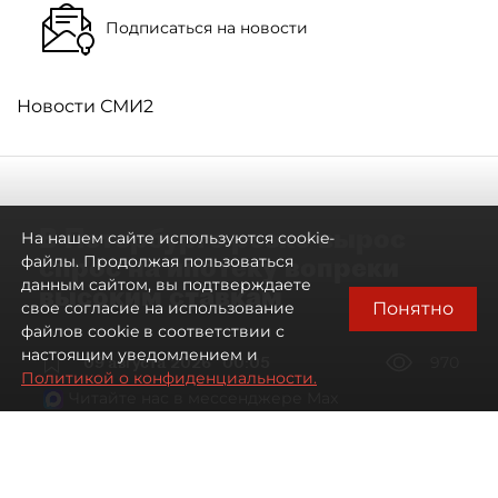
Подписаться на новости
Новости СМИ2
В Петербурге резко вырос
На нашем сайте используются cookie-
спрос на ипотеку вопреки
файлы. Продолжая пользоваться
данным сайтом, вы подтверждаете
высоким ставкам
Понятно
свое согласие на использование
файлов cookie в соответствии с
настоящим уведомлением и
09 августа 2026
00:05
970
Политикой о конфиденциальности.
Читайте нас в мессенджере Max
Евгений Петров
Все материалы автора