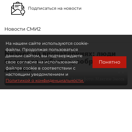
Подписаться на новости
Новости СМИ2
На нашем сайте используются cookie-
файлы. Продолжая пользоваться
Бизнес на впечатлениях: люди
данным сайтом, вы подтверждаете
платят за событие, собранное
Понятно
свое согласие на использование
для них
файлов cookie в соответствии с
настоящим уведомлением и
Автор фото:
Максим Змеев
Политикой о конфиденциальности.
04 августа 2026
15:51
3236
Читайте нас в мессенджере Max
dp.ru
Все материалы автора