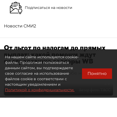
Подписаться на новости
Новости СМИ2
От льгот по налогам до прямых
выплат: какой помощи ждут
На нашем сайте используются cookie-
пострадавшие селлеры WB
файлы. Продолжая пользоваться
данным сайтом, вы подтверждаете
Эксперты заявили об ущербе на 300 млрд
Понятно
свое согласие на использование
файлов cookie в соответствии с
рублей для селлеров WB
настоящим уведомлением и
Автор фото:
ТАСС
Политикой о конфиденциальности.
Склад Wildberries
05 августа 2026
18:43
681