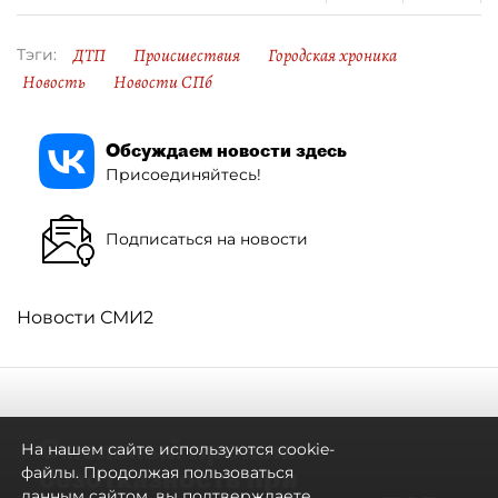
ДТП
Происшествия
Городская хроника
Тэги:
Новость
Новости СПб
Обсуждаем новости здесь
Присоединяйтесь!
Подписаться на новости
Новости СМИ2
Смольный проявил
На нашем сайте используются cookie-
безотказность при
файлы. Продолжая пользоваться
данным сайтом, вы подтверждаете