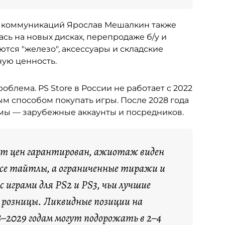
х коммуникаций Ярослав Мешалкин также
сь на новых дисках, перепродаже б/у и
аются "железо", аксессуары и складские
ную ценность.
облема. PS Store в России не работает с 2022
ым способом покупать игры. После 2028 года
емы — зарубежные аккаунты и посредников.
ст цен гарантирован, ажиотаж виден
все тайтлы, а ограниченные тиражи и
 играми для PS2 и PS3, чьи лучшие
е розницы. Ликвидные позиции на
–2029 годам могут подорожать в 2–4