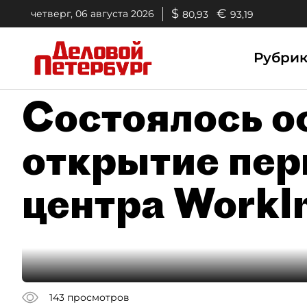
$
€
четверг, 06 августа 2026
80,93
93,19
Рубри
Состоялось о
открытие пер
центра WorkI
143
просмотров