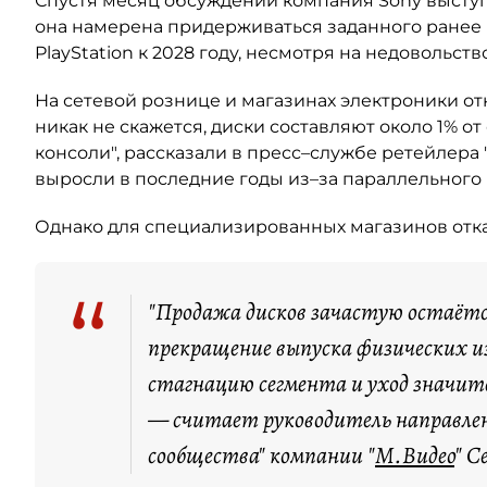
Спустя месяц обсуждений компания Sony выступ
она намерена придерживаться заданного ранее
PlayStation к 2028 году, несмотря на недовольст
На сетевой рознице и магазинах электроники от
никак не скажется, диски составляют около 1% о
консоли", рассказали в пресс–службе ретейлера 
выросли в последние годы из–за параллельного
Однако для специализированных магазинов отказ
“
"Продажа дисков зачастую остаётся
прекращение выпуска физических 
стагнацию сегмента и уход значит
— считает руководитель направлени
сообщества" компании "
М.Видео
" С