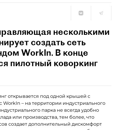
правляющая несколькими
нирует создать сеть
ндом WorkIn. В конце
ся пилотный коворкинг
инг открывается под одной крышей с
с WorkIn – на территории индустриального
 индустриального парка не всегда удобно
ада или производства, тем более, что
сов создает дополнительный дискомфорт