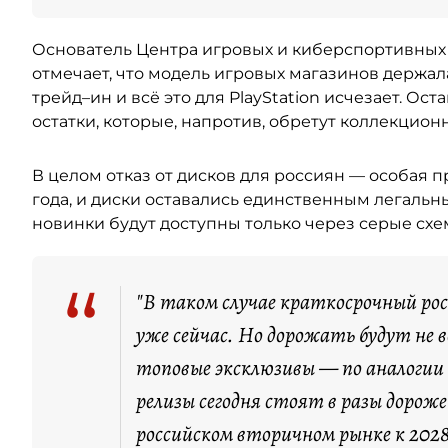
Основатель Центра игровых и киберспортивны
отмечает, что модель игровых магазинов держала
трейд–ин и всё это для PlayStation исчезает. Ост
остатки, которые, напротив, обретут коллекцион
В целом отказ от дисков для россиян — особая пр
года, и диски оставались единственным легальн
новинки будут доступны только через серые сх
“
"В таком случае краткосрочный ро
уже сейчас. Но дорожать будут не 
топовые эксклюзивы — по аналогии с
релизы сегодня стоят в разы дорож
российском вторичном рынке к 2028