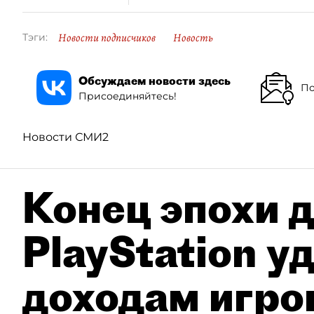
Новости подписчиков
Новость
Тэги:
Обсуждаем новости здесь
По
Присоединяйтесь!
Новости СМИ2
Конец эпохи д
PlayStation у
доходам игро