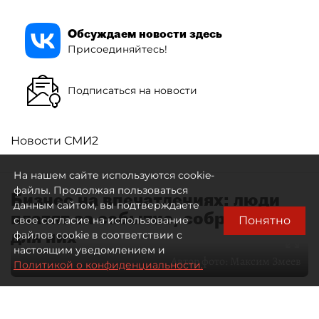
Обсуждаем новости здесь
Присоединяйтесь!
Подписаться на новости
Новости СМИ2
На нашем сайте используются cookie-
файлы. Продолжая пользоваться
Бизнес на впечатлениях: люди
данным сайтом, вы подтверждаете
платят за событие, собранное
Понятно
свое согласие на использование
для них
файлов cookie в соответствии с
настоящим уведомлением и
Автор фото:
Максим Змеев
Политикой о конфиденциальности.
04 августа 2026
15:51
4422