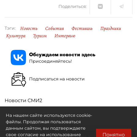
Поделиться:
Новость
События
Фестиваль
Праздники
Тэги:
Культура
Туризм
Интервью
Обсуждаем новости здесь
Присоединяйтесь!
Подписаться на новости
Новости СМИ2
На нашем сайте используются cookie-
файлы. Продолжая пользоваться
данным сайтом, вы подтверждаете
Понятно
свое согласие на использование
"Дом.РФ": "Проекты