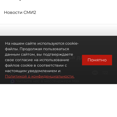
Новости СМИ2
Смольный проявил
На нашем сайте используются cookie-
безотказность при
файлы. Продолжая пользоваться
данным сайтом, вы подтверждаете
согласовании жилья для ЛСР
Понятно
свое согласие на использование
файлов cookie в соответствии с
настоящим уведомлением и
06 августа 2026
16:37
122
Политикой о конфиденциальности.
Читайте нас в мессенджере Max
Павел Никифоров, Евгения Иванова
Все материалы автора