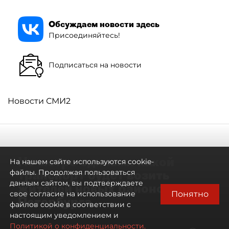
Обсуждаем новости здесь
Присоединяйтесь!
Подписаться на новости
Новости СМИ2
Не метро единым: какой
На нашем сайте используются cookie-
транспорт будет возить
файлы. Продолжая пользоваться
данным сайтом, вы подтверждаете
жителей новых районов
Понятно
свое согласие на использование
Петербурга
файлов cookie в соответствии с
настоящим уведомлением и
Политикой о конфиденциальности.