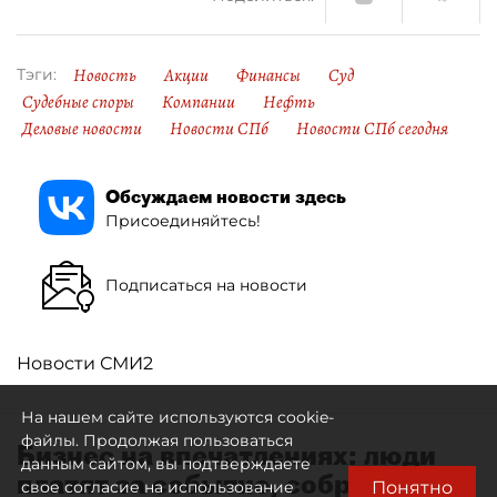
Новость
Акции
Финансы
Суд
Тэги:
Судебные споры
Компании
Нефть
Деловые новости
Новости СПб
Новости СПб сегодня
Обсуждаем новости здесь
Присоединяйтесь!
Подписаться на новости
Новости СМИ2
На нашем сайте используются cookie-
файлы. Продолжая пользоваться
Бизнес на впечатлениях: люди
данным сайтом, вы подтверждаете
платят за событие, собранное
Понятно
свое согласие на использование