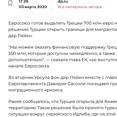
17:28
dp.ru
03 марта 2020
Все материалы автора
Евросоюз готов выделить Греции 700 млн евро 
решения Турции открыть границы для мигрантов
дер Ляйен.
"Мы можем оказать финансовую поддержку Греци
350 млн, которые доступны немедленно, а также
дополнительно", — сказала глава ЕК, чье высту
канале Евросоюза.
Во вторник Урсула фон дер Ляйен вместе с гл
Европарламента Давидом Сассоли посещают гра
миграционного кризиса.
Ранее сообщалось, что Турция открыла для беже
территорию. Такое решение было принято турец
ситуации вокруг сирийского Идлиба, где на это