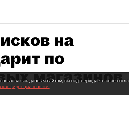
исков на
дарит по
вых магазинов
пользоваться данным сайтом, вы подтверждаете свое согла
о конфиденциальности.
втор фото:
Lutsenko_Oleksandr/Shutterstock/FOTODOM