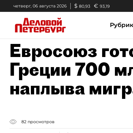
$
€
четверг, 06 августа 2026
80,93
93,19
Рубри
Евросоюз гот
Греции 700 мл
наплыва мигр
82
просмотров