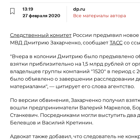
13:19
dp.ru
27 февраля 2020
Все материалы автора
Следственный комитет
России предъявил новое
МВД Дмитрию Захарченко, сообщает
ТАСС
со ссы
"Вчера в колонии Дмитрию было предъявлено обв
взятки приблизительно на 1,5 млрд рублей от о
владельцев группы компаний "1520" в период с 2
было объявлено о завершении расследовании дел
материалами", — цитирует его слова агентство.
По версии обвинения, Захарченко получил взятк
вошли предприниматели Валерий Маркелов, Бо
Станкевич. Посредниками могли выступить два 
Белевцов и Василий Кретинин.
Адвокат также добавил, что следователь не ко