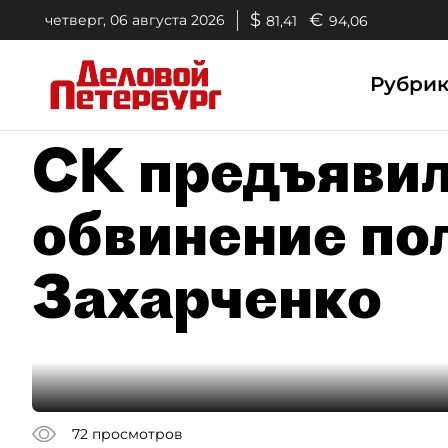
$
€
четверг, 06 августа 2026
81,41
94,06
Рубри
СК предъявил
обвинение по
Захарченко
72
просмотров