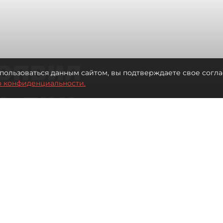
оявил
пользоваться данным сайтом, вы подтверждаете свое согла
о конфиденциальности.
ь при
 жилья для
Читайте нас в мессенджере Max
 Иванова