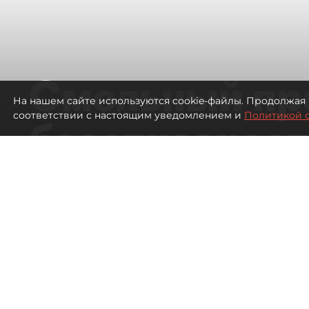
Смольный пр
На нашем сайте используются cookie-файлы. Продолжая 
соответствии с настоящим уведомлением и
Политикой 
безотказност
согласовании
ЛСР
1039
просмотров
16:37
Павел Никифоров, Евгения