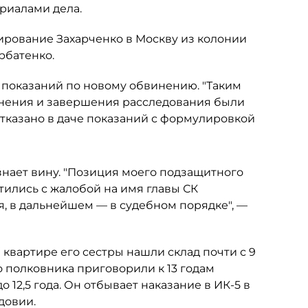
ериалами дела.
пирование Захарченко в Москву из колонии
рбатенко.
е показаний по новому обвинению. "Таким
нения и завершения расследования были
тказано в даче показаний с формулировкой
изнает вину. "Позиция моего подзащитного
ились с жалобой на имя главы СК
, в дальнейшем — в судебном порядке", —
в квартире его сестры нашли склад почти с 9
о полковника приговорили к 13 годам
 12,5 года. Он отбывает наказание в ИК-5 в
довии.