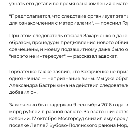
узнать его детали во время ознакомления с мат
"Предполагается, что следствие организует эта
для ознакомления с материалами", — пояснил Го
При этом следователь отказал Захарченко в дач
образом, процедуры предъявления нового обви
совмещены, и моему подзащитному даже было о
"нас это не интересует", — рассказал адвокат.
Горбатенко также заявил, что Захарченко не пр
однозначная — непризнание вины. Мы уже обрат
Александра Бастрыкина на действия следователя
добавил он.
Захарченко был задержан 9 сентября 2016 года, 
млрд рублей в разной валюте. За взяточничеств
колонии. 17 октября Мосгорсуд снизил ему срок до
поселке Леплей Зубово-Полянского района Мор