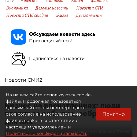
Новость
Ипотека
Банки
Финансы
Тэги:
Экономика
Деловые новости
Новости СПб
Новости СПб сегодня
Жилье
Девелопмент
Обсуждаем новости здесь
Присоединяйтесь!
Подписаться на новости
Новости СМИ2
На нашем сайте используются cookie-
файлы. Продолжая пользоваться
Бизнес на впечатлениях: люди
данным сайтом, вы подтверждаете
платят за событие, собранное
Понятно
свое согласие на использование
для них
файлов cookie в соответствии с
настоящим уведомлением и
Автор фото:
Максим Змеев
Политикой о конфиденциальности.