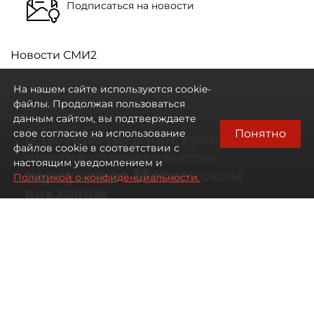
Подписаться на новости
Новости СМИ2
На нашем сайте используются cookie-
файлы. Продолжая пользоваться
данным сайтом, вы подтверждаете
Понятно
свое согласие на использование
В Петербурге выступили
файлов cookie в соответствии с
против строительства
настоящим уведомлением и
переулка за Московским
Политикой о конфиденциальности.
вокзалом
06 августа 2026
13:56
504
Читайте нас в мессенджере Max
Дарья Кильцова
Все материалы автора