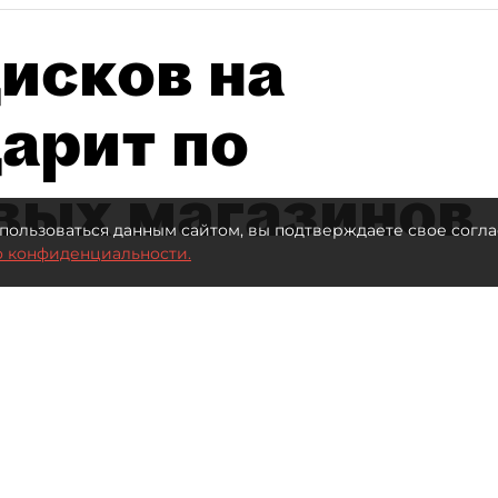
исков на
дарит по
вых магазинов
пользоваться данным сайтом, вы подтверждаете свое согла
о конфиденциальности.
втор фото:
Lutsenko_Oleksandr/Shutterstock/FOTODOM
Читайте нас в мессенджере Max