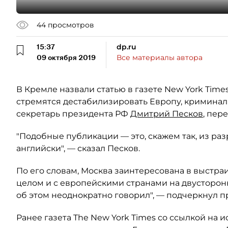
44
просмотров
15:37
dp.ru
09 октября 2019
Все материалы автора
В Кремле назвали статью в газете New York Time
стремятся дестабилизировать Европу, криминал
секретарь президента РФ
Дмитрий Песков
, пер
"Подобные публикации — это, скажем так, из разр
английски", — сказал Песков.
По его словам, Москва заинтересована в выстр
целом и с европейскими странами на двусторонн
об этом неоднократно говорил", — подчеркнул п
Ранее газета The New York Times со ссылкой на 