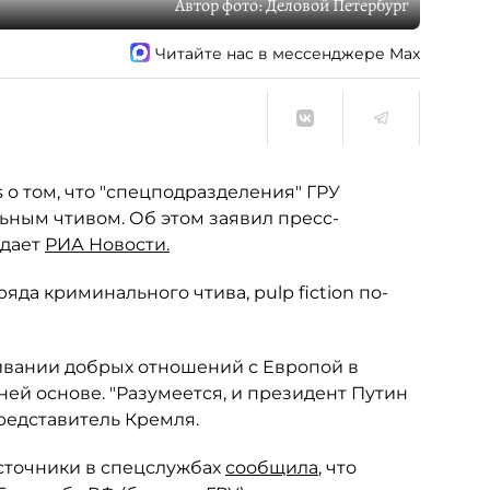
Автор фото:
Деловой Петербург
Читайте нас в мессенджере Max
s о том, что "спецподразделения" ГРУ
ьным чтивом. Об этом заявил пресс-
едает
РИА Новости.
яда криминального чтива, pulp fiction по-
аивании добрых отношений с Европой в
ей основе. "Разумеется, и президент Путин
редставитель Кремля.
источники в спецслужбах
сообщила
, что