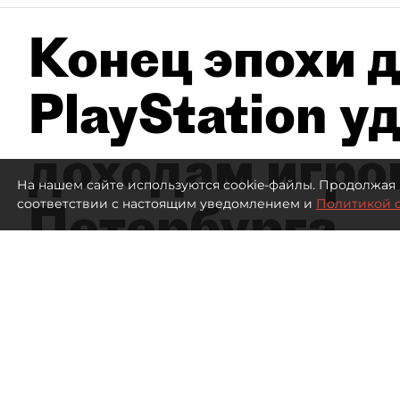
Конец эпохи д
PlayStation у
доходам игро
На нашем сайте используются cookie-файлы. Продолжая 
Петербурга
соответствии с настоящим уведомлением и
Политикой 
А
303
просмотров
00:00
Елизавета Цветкова