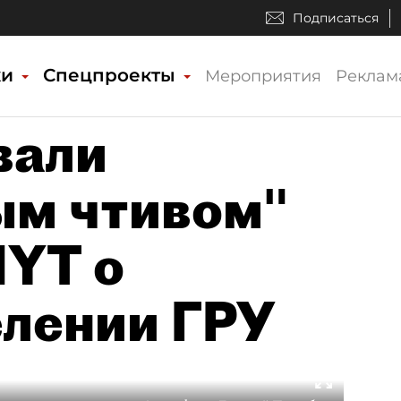
Подписаться
ки
Спецпроекты
Мероприятия
Реклам
вали
ым чтивом"
NYT о
лении ГРУ