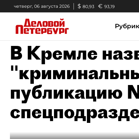
$
€
четверг, 06 августа 2026
80,93
93,19
Рубри
В Кремле наз
"криминальн
публикацию 
спецподразде