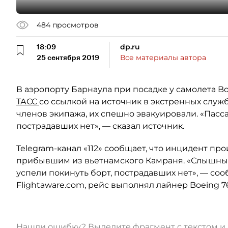
484
просмотров
18:09
dp.ru
25 сентября 2019
Все материалы автора
В аэропорту Барнаула при посадке у самолета Bo
ТАСС
со ссылкой на источник в экстренных служб
членов экипажа, их спешно эвакуировали. «Пас
пострадавших нет», — сказал источник.
Telegram-канал «112» сообщает, что инцидент пр
прибывшим из вьетнамского Камраня. «Слышны к
успели покинуть борт, пострадавших нет», — со
Flightaware.com, рейс выполнял лайнер Boeing 7
Нашли ошибку? Выделите фрагмент с текстом 