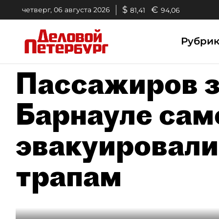
$
€
четверг, 06 августа 2026
81,41
94,06
Рубри
Пассажиров з
Барнауле сам
эвакуировали
трапам