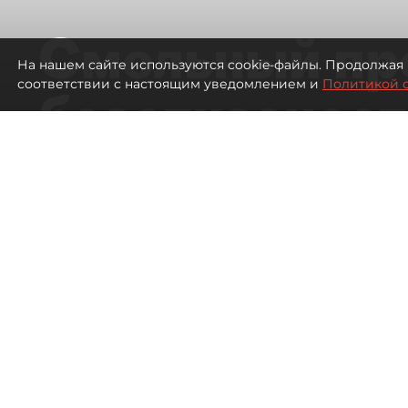
Смольный пр
На нашем сайте используются cookie-файлы. Продолжая 
соответствии с настоящим уведомлением и
Политикой 
безотказност
согласовании
ЛСР
674
просмотров
16:37
Павел Никифоров, Евгения
06 августа 2026
Все материалы автора