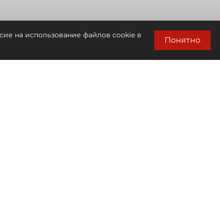
сие на использование файлов cookie в
Понятно
Автор фото:
Сергей Ермохин / "ДП"