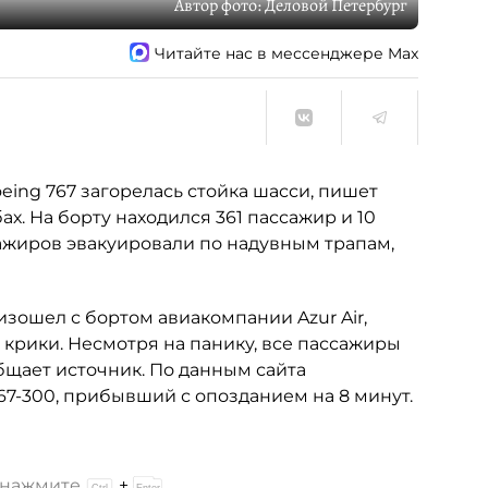
Автор фото:
Деловой Петербург
Читайте нас в мессенджере Max
eing 767 загорелась стойка шасси, пишет
ах. На борту находился 361 пассажир и 10
сажиров эвакуировали по надувным трапам,
оизошел с бортом авиакомпании Azur Air,
рики. Несмотря на панику, все пассажиры
общает источник. По данным сайта
67-300, прибывший с опозданием на 8 минут.
и нажмите
+