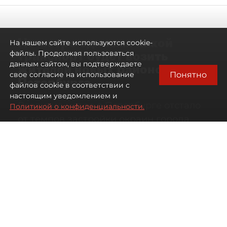
Не метро единым: какой
На нашем сайте используются cookie-
транспорт будет возить
файлы. Продолжая пользоваться
данным сайтом, вы подтверждаете
жителей новых районов
Понятно
свое согласие на использование
Петербурга
файлов cookie в соответствии с
настоящим уведомлением и
Развитие метро в Петербурге отстало
Политикой о конфиденциальности.
от темпов застройки окраин города
07 августа 2026
00:44
257
Читайте нас в мессенджере Max
Дарья Кильцова
Все материалы автора