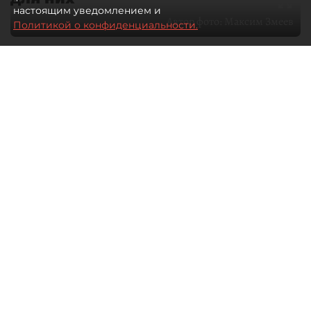
настоящим уведомлением и
Автор фото:
Максим Змеев
Политикой о конфиденциальности.
04 августа 2026
15:51
1369
Читайте нас в мессенджере Max
dp.ru
Все материалы автора
Летний календарь событий
обогатился во многих регионах.
Сегмент сегодня привлекателен как
для культурных институтов, так и для
бизнеса из "непрофильных" сфер.
Каким должен быть современный
фестиваль, чтобы оставаться
востребованным в условиях высокой
конкуренции, а также почему зритель