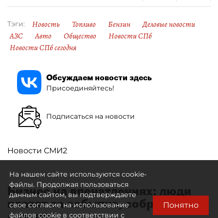
Новость
Топливо
Бензин
Деловые новости
Тэги:
АЗС
Авто
Общество
Новости СПб
Новости СПб сегодня
Обсуждаем новости здесь
Присоединяйтесь!
Подписаться на новости
Новости СМИ2
На нашем сайте используются cookie-
файлы. Продолжая пользоваться
Бизнес на впечатлениях: люди
данным сайтом, вы подтверждаете
платят за событие, собранное
Понятно
свое согласие на использование
для них
файлов cookie в соответствии с