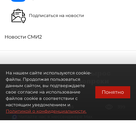
Подписаться на новости
Новости СМИ2
В Петербурге резко вырос
На нашем сайте используются cookie-
спрос на ипотеку вопреки
файлы. Продолжая пользоваться
данным сайтом, вы подтверждаете
высоким ставкам
Понятно
свое согласие на использование
файлов cookie в соответствии с
настоящим уведомлением и
09 августа 2026
00:05
399
Политикой о конфиденциальности.
Читайте нас в мессенджере Max
Евгений Петров
Все материалы автора