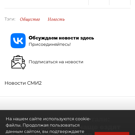
Общество
Новость
Тэги:
Обсуждаем новости здесь
Присоединяйтесь!
Подписаться на новости
Новости СМИ2
Самостоятельными стали:
На нашем сайте используются cookie-
петербуржцы всё чаще ездят
файлы. Продолжая пользоваться
данным сайтом, вы подтверждаете
в Турцию без покупки туров