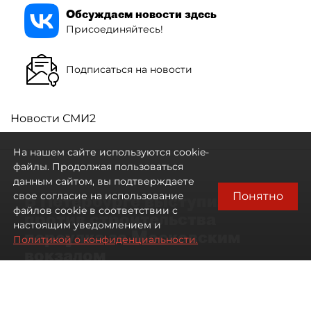
Обсуждаем новости здесь
Присоединяйтесь!
Подписаться на новости
Новости СМИ2
На нашем сайте используются cookie-
файлы. Продолжая пользоваться
данным сайтом, вы подтверждаете
Понятно
свое согласие на использование
В Петербурге выступили
файлов cookie в соответствии с
против строительства
настоящим уведомлением и
переулка за Московским
Политикой о конфиденциальности.
вокзалом
06 августа 2026
13:56
56