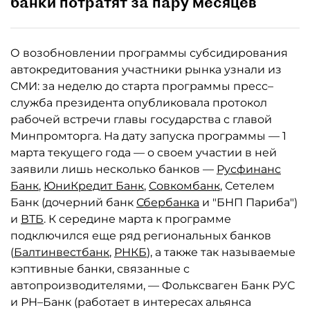
банки потратят за пару месяцев
О возобновлении программы субсидирования
автокредитования участники рынка узнали из
СМИ: за неделю до старта программы пресс–
служба президента опубликовала протокол
рабочей встречи главы государства с главой
Минпромторга. На дату запуска программы — 1
марта текущего года — о своем участии в ней
заявили лишь несколько банков —
Русфинанс
Банк
,
ЮниКредит Банк
,
Совкомбанк
, Сетелем
Банк (дочерний банк
Сбербанка
и "БНП Париба")
и
ВТБ
. К середине марта к программе
подключился еще ряд региональных банков
(
Балтинвестбанк
,
РНКБ
), а также так называемые
кэптивные банки, связанные с
автопроизводителями, — Фольксваген Банк РУС
и РН–Банк (работает в интересах альянса