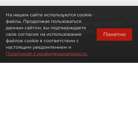
Самостоятельными стали:
На нашем сайте используются cookie-
петербуржцы всё чаще ездят
файлы. Продолжая пользоваться
данным сайтом, вы подтверждаете
в Турцию без покупки туров
Понятно
свое согласие на использование
файлов cookie в соответствии с
Петербуржцы стали чаще отдыхать в
настоящим уведомлением и
Турции без покупки туров
Политикой о конфиденциальности.
08 августа 2026
00:05
449
Читайте нас в мессенджере Max
Дарья Дмитриева
Все материалы автора
Автор фото:
Михаил Тихонов / "ДП"
Петербуржцы стали чаще