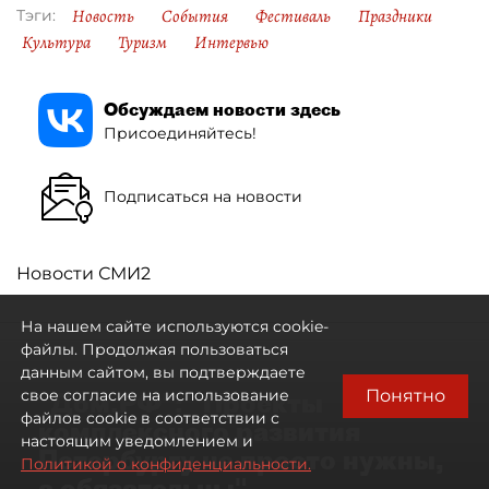
Новость
События
Фестиваль
Праздники
Тэги:
Культура
Туризм
Интервью
Обсуждаем новости здесь
Присоединяйтесь!
Подписаться на новости
Новости СМИ2
На нашем сайте используются cookie-
файлы. Продолжая пользоваться
данным сайтом, вы подтверждаете
Понятно
свое согласие на использование
"Дом.РФ": "Проекты
файлов cookie в соответствии с
комплексного развития
настоящим уведомлением и
Петербургу не просто нужны,
Политикой о конфиденциальности.
а обязательны"