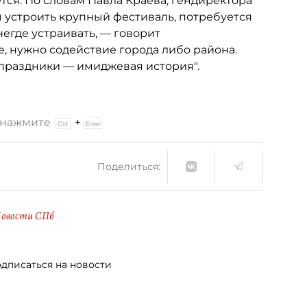
тся. По словам Павла Краева, гендиректора
ы устроить крупный фестиваль, потребуется
негде устраивать, — говорит
, нужно содействие города либо района.
 праздники — имиджевая история".
и нажмите
+
Поделиться:
овости СПб
дписаться на новости