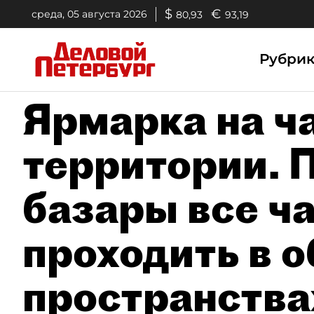
$
€
среда, 05 августа 2026
80,93
93,19
Рубри
Ярмарка на ч
территории. 
базары все ч
проходить в 
пространства