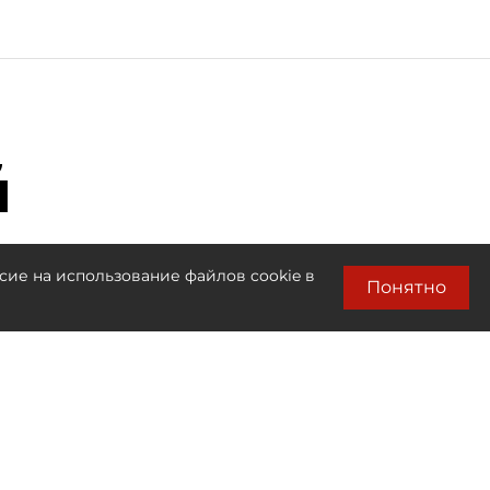
й
сие на использование файлов cookie в
Понятно
Лента новостей
Только бизнес новости