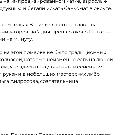
сь на импровизированном катке, взрослые
дукцию и бегали искать банкомат в округе.
на выселках Васильевского острова, на
изаторов, за 2 дня прошло около 12 тыс. —
и на минуту.
то на этой ярмарке не было традиционных
колбасой, которые неизменно есть на любой
тем, что здесь представлены в основном
и руками в небольших мастерских либо
льга Андросова, создательница