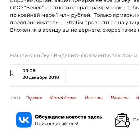
Впрочем, организация ярмарки не всегда окупае
ООО "Велес", частного оператора ярмарок, чтоб
по крайней мере 1 млн рублей. "Только ярмарки 
предприниматель. — Чтобы провести ее на улице
Вложения в аренду вы не вернете, скорее такие
Нашли ошибку? Выделите фрагмент с текстом 
09:08
20 декабря 2018
Торговля
Малый бизнес
Новости
Новость
Н
Тэги:
Обсуждаем новости здесь
По
Присоединяйтесь!