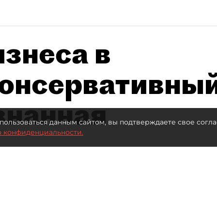
знеса в
консервативны
знанная
пользоваться данным сайтом, вы подтверждаете свое согла
о конфиденциальности.
Автор фото:
Сергей Ермохин
Читайте нас в мессенджере Max