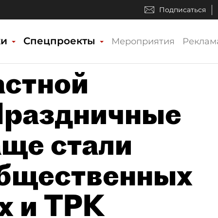
Подписаться
ки
Спецпроекты
Мероприятия
Реклам
астной
Праздничные
аще стали
общественных
х и ТРК