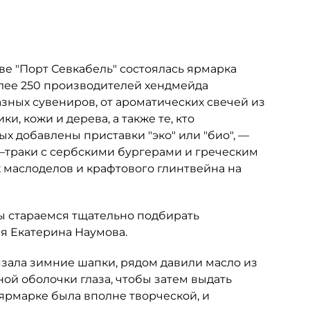
е "Порт Севкабель" состоялась ярмарка
олее 250 производителей хендмейда
зных сувениров, от ароматических свечей из
и, кожи и дерева, а также те, кто
х добавлены приставки "эко" или "био", —
уд–траки с сербскими бургерами и греческим
маслоделов и крафтового глинтвейна на
мы стараемся тщательно подбирать
я Екатерина Наумова.
зала зимние шапки, рядом давили масло из
ой оболочки глаза, чтобы затем выдать
 ярмарке была вполне творческой, и