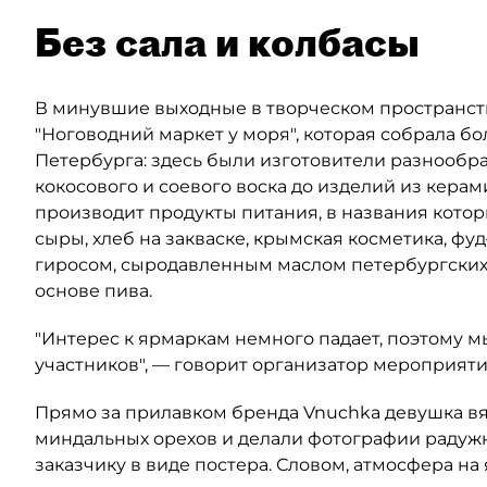
Без сала и колбасы
В минувшие выходные в творческом пространств
"Ноговодний маркет у моря", которая собрала б
Петербурга: здесь были изготовители разнообра
кокосового и соевого воска до изделий из керамик
производит продукты питания, в названия которы
сыры, хлеб на закваске, крымская косметика, ф
гиросом, сыродавленным маслом петербургских 
основе пива.
"Интерес к ярмаркам немного падает, поэтому 
участников", — говорит организатор мероприяти
Прямо за прилавком бренда Vnuchka девушка вя
миндальных орехов и делали фотографии радужн
заказчику в виде постера. Словом, атмосфера на