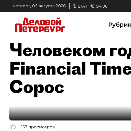
$
€
четверг, 06 августа 2026
81,41
94,06
Рубри
Человеком го
Financial Tim
Сорос
157
просмотров