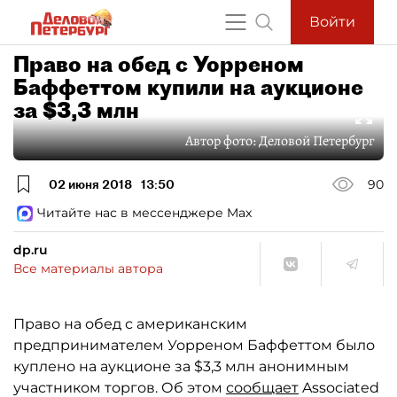
Войти
Право на обед с Уорреном
Баффеттом купили на аукционе
за $3,3 млн
Автор фото:
Деловой Петербург
02 июня 2018
13:50
90
Читайте нас в мессенджере Max
dp.ru
Все материалы автора
Право на обед с американским
предпринимателем Уорреном Баффеттом было
куплено на аукционе за $3,3 млн анонимным
участником торгов. Об этом
сообщает
Associated