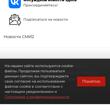
Присоединяйтесь!
Подписаться на новости
Новости СМИ2
Самостоятельными стали:
На нашем сайте используются cookie-
петербуржцы всё чаще ездят
файлы. Продолжая пользоваться
данным сайтом, вы подтверждаете
в Турцию без покупки туров
Понятно
свое согласие на использование
файлов cookie в соответствии с
Петербуржцы стали чаще отдыхать в
настоящим уведомлением и
Турции без покупки туров
Политикой о конфиденциальности.