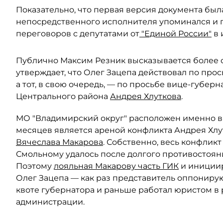
Показательно, что первая версия документа был
непосредственного исполнителя упоминался и 
переговоров с депутатами от
"Единой России"
в 
Публично Максим Резник высказывается более о
утверждает, что Олег Зацепа действовал по про
а тот, в свою очередь, — по просьбе вице-губер
Центрального района
Андрея Хлуткова
.
МО "Владимирский округ" расположен именно в
месяцев является ареной конфликта Андрея Хлу
Вячеслава Макарова
. Собственно, весь конфликт
Смольному удалось после долгого противостоян
Поэтому
лояльная Макарову часть ГИК
и инициир
Олег Зацепа — как раз представитель оппониру
квоте губернатора и раньше работал юристом в
администрации.