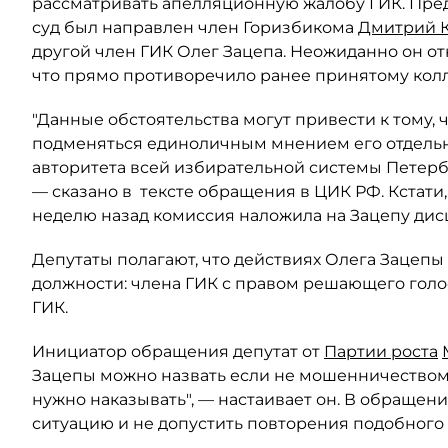
рассматривать апелляционную жалобу ГИК. Пред
суд был направлен член Горизбикома
Дмитрий 
другой член ГИК Олег Зацепа. Неожиданно он от
что прямо противоречило ранее принятому кол
"Данные обстоятельства могут привести к тому,
подменяться единоличным мнением его отдельн
авторитета всей избирательной системы Петербу
— сказано в тексте обращения в ЦИК РФ. Кстати
неделю назад комиссия наложила на Зацепу ди
Депутаты полагают, что действиях Олега Зацепы
должности: члена ГИК с правом решающего гол
ГИК.
Инициатор обращения депутат от
Партии роста
Зацепы можно назвать если не мошенничеством,
нужно наказывать", — настаивает он. В обращен
ситуацию и не допустить повторения подобного