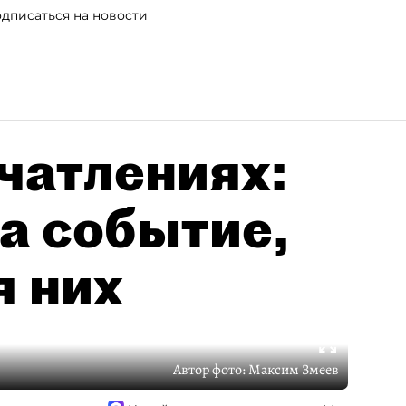
дписаться на новости
чатлениях:
а событие,
я них
Автор фото:
Максим Змеев