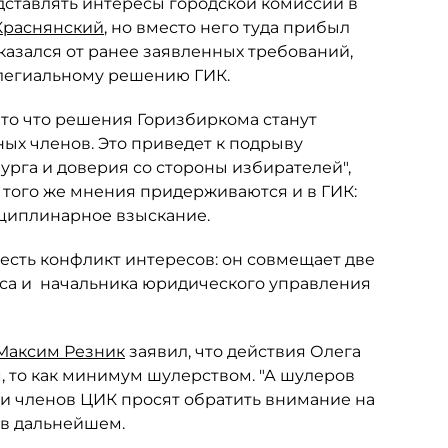
ставлять интересы городской комиссии в
Краснянский
, но вместо него туда прибыл
казался от ранее заявленных требований,
легиальному решению ГИК.
 что что решения Горизбиркома станут
ых членов. Это приведет к подрыву
рга и доверия со стороны избирателей",
, того же мнения придерживаются и в ГИК:
сциплинарное взыскание.
 есть конфликт интересов: он совмещает две
оса и начальника юридического управления
Максим Резник
заявил, что действия Олега
 то как минимум шулерством. "А шулеров
ии членов ЦИК просят обратить внимание на
 в дальнейшем.