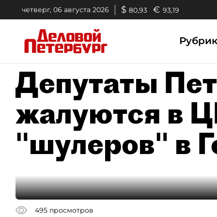
$
€
четверг, 06 августа 2026
80,93
93,19
Рубри
Депутаты Пет
жалуются в Ц
"шулеров" в 
495
просмотров