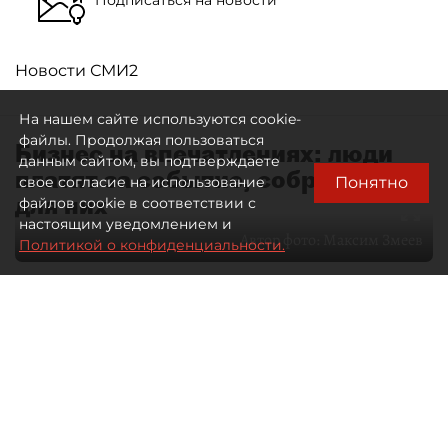
Новости СМИ2
На нашем сайте используются cookie-
файлы. Продолжая пользоваться
Бизнес на впечатлениях: люди
данным сайтом, вы подтверждаете
платят за событие, собранное
Понятно
свое согласие на использование
для них
файлов cookie в соответствии с
настоящим уведомлением и
Автор фото:
Максим Змеев
Политикой о конфиденциальности.
04 августа 2026
15:51
4057
Читайте нас в мессенджере Max
dp.ru
Все материалы автора
Летний календарь событий