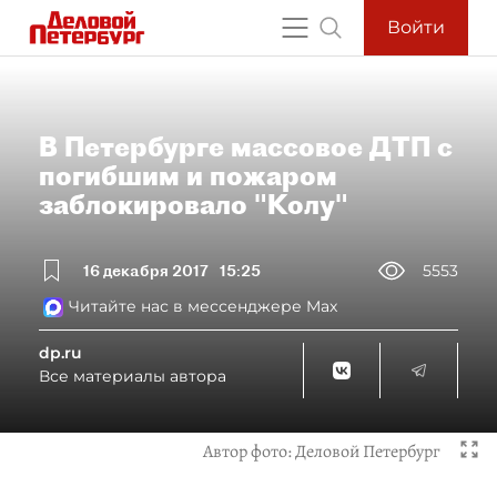
Войти
В Петербурге массовое ДТП с
погибшим и пожаром
заблокировало "Колу"
16 декабря 2017
15:25
5553
Читайте нас в мессенджере Max
dp.ru
Все материалы автора
Автор фото:
Деловой Петербург