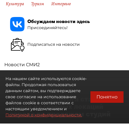
Культура
Туризм
Интервью
Обсуждаем новости здесь
Присоединяйтесь!
Подписаться на новости
Новости СМИ2
На нашем сайте используются cookie-
файлы. Продолжая пользоваться
данным сайтом, вы подтверждаете
Понятно
свое согласие на использование
Восток Петербурга стал
файлов cookie в соответствии с
одной из главных локаций
настоящим уведомлением и
города по продажам студий
Политикой о конфиденциальности.