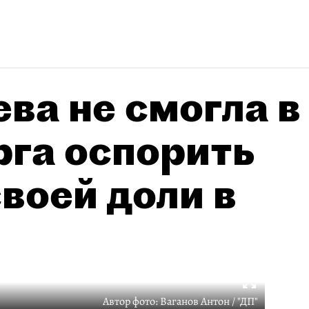
ва не смогла в
рга оспорить
воей доли в
Автор фото:
Ваганов Антон / "ДП"