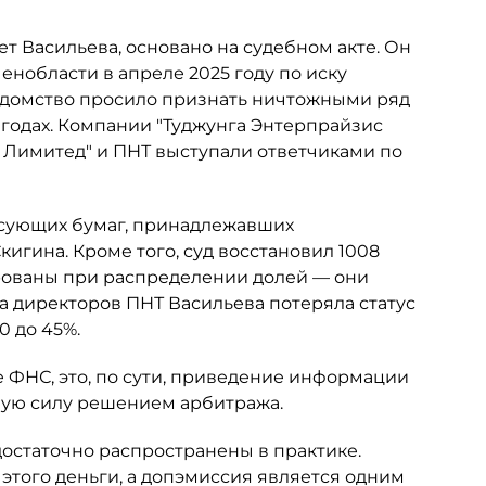
ет Васильева, основано на судебном акте. Он
нобласти в апреле 2025 году по иску
едомство просило признать ничтожными ряд
 годах. Компании "Туджунга Энтерпрайзис
с Лимитед" и ПНТ выступали ответчиками по
сующих бумаг, принадлежавших
гина. Кроме того, суд восстановил 1008
рованы при распределении долей — они
та директоров ПНТ Васильева потеряла статус
0 до 45%.
 ФНС, это, по сути, приведение информации
ную силу решением арбитража.
достаточно распространены в практике.
 этого деньги, а допэмиссия является одним