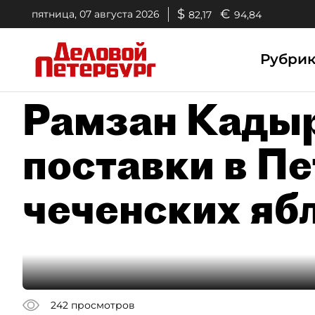
$
€
пятница, 07 августа 2026
82,17
94,84
Рубри
Рамзан Кадыр
поставки в П
чеченских яб
242
просмотров