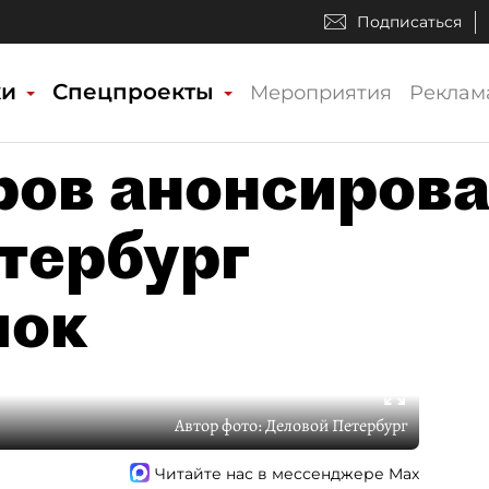
Подписаться
ки
Спецпроекты
Мероприятия
Реклам
ов анонсиров
етербург
лок
Автор фото:
Деловой Петербург
Читайте нас в мессенджере Max