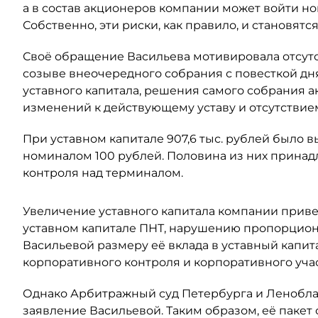
а в состав акционеров компании может войти н
Собственно, эти риски, как правило, и становят
Своё обращение Васильева мотивировала отсут
созыве внеочередного собрания с повесткой дн
уставного капитала, решения самого собрания а
изменений к действующему уставу и отсутствием
При уставном капитале 907,6 тыс. рублей было
номиналом 100 рублей. Половина из них принадл
контроля над терминалом.
Увеличение уставного капитала компании прив
уставном капитале ПНТ, нарушению пропорцион
Васильевой размеру её вклада в уставный капит
корпоративного контроля и корпоративного учас
Однако Арбитражный суд Петербурга и Леноблас
заявление Васильевой. Таким образом, её пакет 