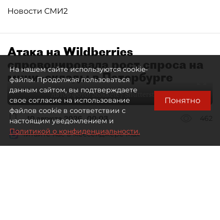
Новости СМИ2
Атака на Wildberries
спровоцировала рост спроса на
На нашем сайте используются cookie-
мини–склады в Петербурге
файлы. Продолжая пользоваться
данным сайтом, вы подтверждаете
Автор фото:
Stokkete / Shutterstock / FOTODOM
Понятно
свое согласие на использование
файлов cookie в соответствии с
10 августа 2026
00:03
462
настоящим уведомлением и
Политикой о конфиденциальности.
Читайте нас в мессенджере Max
Евгения Иванова
Все материалы автора
Пожары на складах Wildberries
изменят не только логистическую
систему самого маркетплейса,