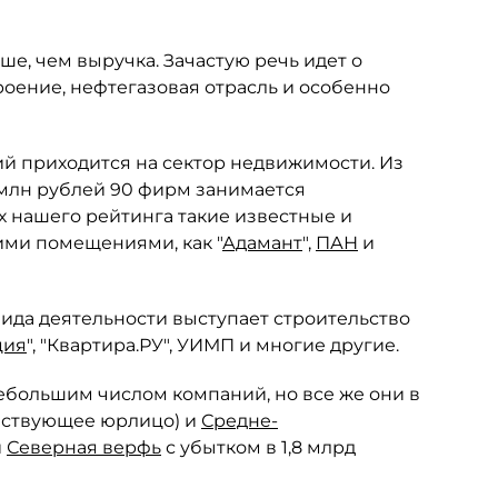
ше, чем выручка. Зачастую речь идет о
оение, нефтегазовая отрасль и особенно
й приходится на сектор недвижимости. Из
 млн рублей 90 фирм занимается
 нашего рейтинга такие известные и
ми помещениями, как "
Адамант
",
ПАН
и
вида деятельности выступает строительство
ция
", "Квартира.РУ", УИМП и многие другие.
ебольшим числом компаний, но все же они в
ействующее юрлицо) и
Средне-
и
Северная верфь
с убытком в 1,8 млрд