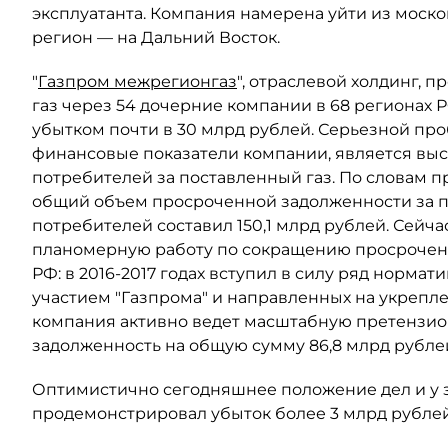
эксплуатанта. Компания намерена уйти из моск
регион — на Дальний Восток.
"
Газпром межрегионгаз
", отраслевой холдинг,
газ через 54 дочерние компании в 68 регионах 
убытком почти в 30 млрд рублей. Серьезной пр
финансовые показатели компании, является вы
потребителей за поставленный газ. По словам пр
общий объем просроченной задолженности за п
потребителей составил 150,1 млрд рублей. Сейч
планомерную работу по сокращению просроченн
РФ: в 2016-2017 годах вступил в силу ряд нормат
участием "Газпрома" и направленных на укрепл
компания активно ведет масштабную претензион
задолженность на общую сумму 86,8 млрд рублей,
Оптимистично сегодняшнее положение дел и у за
продемонстрировал убыток более 3 млрд рублей