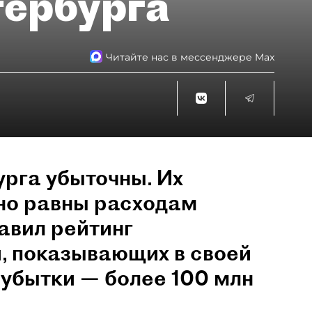
тербурга
Читайте нас в мессенджере Max
рга убыточны. Их
но равны расходам
авил рейтинг
, показывающих в своей
убытки — более 100 млн