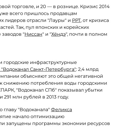
вой торговле, и 20 — в рознице. Кризис 2014
 хуже всего пришлось продавцам
х лидеров отрасли "Лауры" и
РРТ
, от кризиса
стей. Так, пул японских и корейских
 заводов "
Ниссан
" и "
Хёндэ
", почти в полном
 и городские инфраструктурные
 "Водоканал Санкт-Петербурга"
: 2,4 млрд
компании объясняют это общей негативной
а к снижению потребления воды городскими
ПАРК, "Водоканал СПб" показывал убытки
и 291 млн рублей в 2013 году.
го главу "Водоканала"
Феликса
иятие начало оптимизацию
ыли запущены программы экономии ресурсов