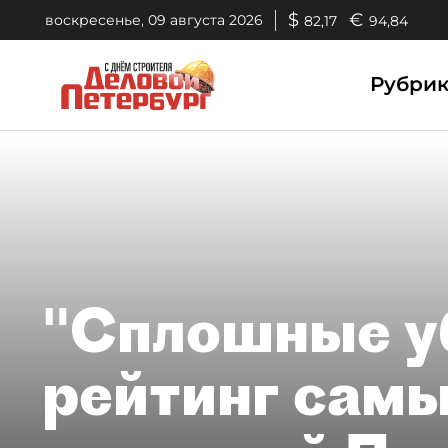
$
€
воскресенье, 09 августа 2026
82,17
94,84
Рубри
"Сплошные у
рейтинг сам