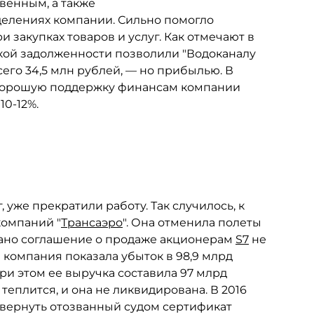
венным, а также
елениях компании. Сильно помогло
закупках товаров и услуг. Как отмечают в
ской задолженности позволили "Водоканалу
сего 34,5 млн рублей, — но прибылью. В
о, хорошую поддержку финансам компании
10-12%.
 уже прекратили работу. Так случилось, к
компаний "
Трансаэро
". Она отменила полеты
исано соглашение о продаже акционерам
S7
не
а компания показала убыток в 98,9 млрд
ри этом ее выручка составила 97 млрд
теплится, и она не ликвидирована. В 2016
и вернуть отозванный судом сертификат