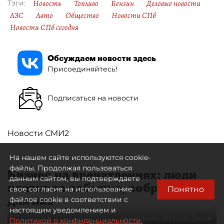
Новость
Топливо
Бензин
Деловые новости
Тэги:
АЗС
Авто
Общество
Новости СПб
Новости СПб сегодня
Обсуждаем новости здесь
Присоединяйтесь!
Подписаться на новости
Новости СМИ2
На нашем сайте используются cookie-
файлы. Продолжая пользоваться
Бизнес на впечатлениях: люди
данным сайтом, вы подтверждаете
платят за событие, собранное
Понятно
свое согласие на использование
для них
файлов cookie в соответствии с
настоящим уведомлением и
Автор фото:
Максим Змеев
Политикой о конфиденциальности.