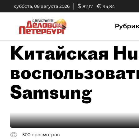
$
€
суббота, 08 августа 2026
82,17
94,84
Рубри
Китайская Hu
воспользоват
Samsung
300
просмотров