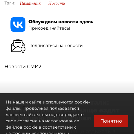
Памятник
Новость
Тэги:
Обсуждаем новости здесь
Присоединяйтесь!
Подписаться на новости
Новости СМИ2
Самостоятельными стали:
На нашем сайте используются cookie-
петербуржцы всё чаще ездят
файлы. Продолжая пользоваться
данным сайтом, вы подтверждаете
в Турцию без покупки туров
Понятно
свое согласие на использование
файлов cookie в соответствии с
Петербуржцы стали чаще отдыхать в
настоящим уведомлением и