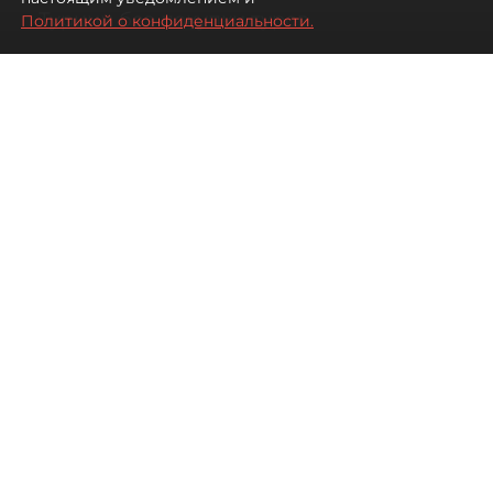
Турции без покупки туров
Политикой о конфиденциальности.
08 августа 2026
00:05
166
Читайте нас в мессенджере Max
Дарья Дмитриева
Все материалы автора
Автор фото:
Михаил Тихонов / "ДП"
Петербуржцы стали чаще
бронировать отдых в Турции
самостоятельно, не прибегая к
услугам туроператоров. Это не
всегда дешевле, но точно
разнообразнее.