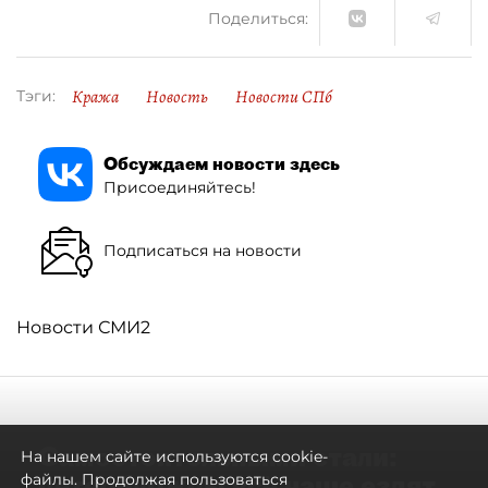
Поделиться:
Кража
Новость
Новости СПб
Тэги:
Обсуждаем новости здесь
Присоединяйтесь!
Подписаться на новости
Новости СМИ2
Самостоятельными стали:
На нашем сайте используются cookie-
петербуржцы всё чаще ездят
файлы. Продолжая пользоваться