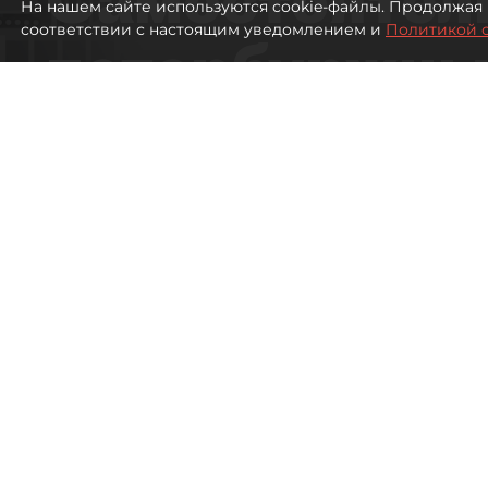
На нашем сайте используются cookie-файлы. Продолжая 
соответствии с настоящим уведомлением и
Политикой 
петербуржцы
ездят в Турц
покупки туро
Петербуржцы стали чаще отдыхать в
2480
просмотров
00:05
Дарья Дмитриева
08 августа 2026
Все материалы автора