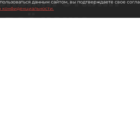
пользоваться данным сайтом, вы подтверждаете свое согла
о конфиденциальности.
 всё чаще
ию без
в
 Турции без покупки туров
Читайте нас в мессенджере Max