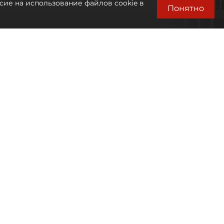
сие на использование файлов cookie в
Понятно
Автор фото:
Михаил Тихонов / "ДП"