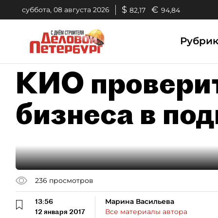
$
€
суббота, 08 августа 2026
82,17
94,84
Рубри
КИО проверит
бизнеса в по
236
просмотров
13:56
Марина Васильева
12 января 2017
Все материалы автора