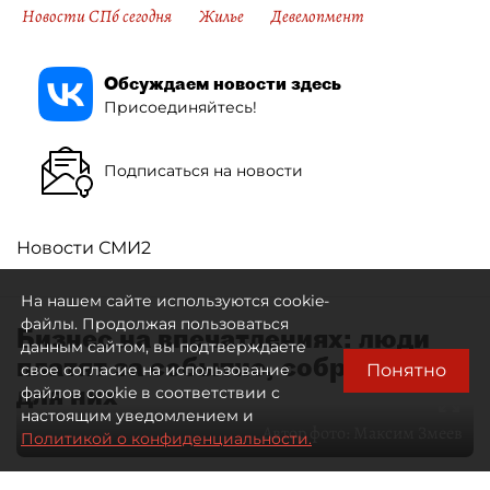
Новости СПб сегодня
Жилье
Девелопмент
Обсуждаем новости здесь
Присоединяйтесь!
Подписаться на новости
Новости СМИ2
На нашем сайте используются cookie-
файлы. Продолжая пользоваться
Бизнес на впечатлениях: люди
данным сайтом, вы подтверждаете
платят за событие, собранное
Понятно
свое согласие на использование
для них
файлов cookie в соответствии с
настоящим уведомлением и
Автор фото:
Максим Змеев
Политикой о конфиденциальности.
04 августа 2026
15:51
4401