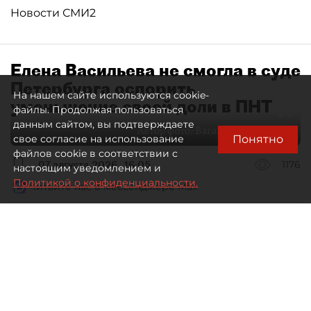
Новости СМИ2
Елена Васильева не смогла в суде
Петербурга оспорить
На нашем сайте используются cookie-
уменьшение своей доли в ПНТ
файлы. Продолжая пользоваться
данным сайтом, вы подтверждаете
Автор фото:
Ваганов Антон / "ДП"
Понятно
свое согласие на использование
файлов cookie в соответствии с
07 августа 2026
16:05
1176
настоящим уведомлением и
Политикой о конфиденциальности.
Читайте нас в мессенджере Max
Дмитрий Маракулин
Все материалы автора
Совладелица АО "Петербургский нефтяной
терминал" (ПНТ) Елена Васильева проиграла
спор о регистрации ФНС увеличения уставного